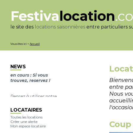
Festiva
location
.c
le site des
locations saisonnières
entre particuliers s
Edition 2026 du Festival :
Nous informons notre
Vous êtes ici >
Accueil
clientèle que nous ne
référençons plus de
nouvelles offres de
location pour la saison
NEWS
Locat
en cours : Si vous
trouvez, reservez !
Bienvenu
entre par
Pensez à utiliser notre
Nous vo
moteur de recherche
accueilli
pour n'afficher que les
l'occasio
logements disponibles à
LOCATAIRES
la location sur la période
Toutes les locations
demandée !
Créer une alerte
Coup 
Mon espace locataire