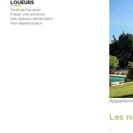
Annonceurs : Vous avez
LOUEURS
pour projet de vendre
Tarifs de Parution
votre propriété ? Cliquez
Passer une annonce
ici !
Nos visiteurs recherchent
Mon espace loueur
Appartemen
Les 
, ,