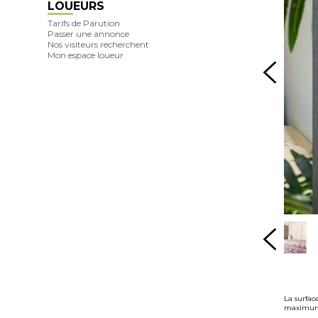
LOUEURS
Annonceurs : Vous avez
pour projet de vendre
Tarifs de Parution
Passer une annonce
votre propriété ? Cliquez
Nos visiteurs recherchent
ici !
Mon espace loueur
La surfac
maximum 