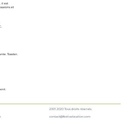
il est
ssaions et
C.
nte. Toaster.
ent.
2001 2020 Tous droits réservés
n
contact@festivalocation.com