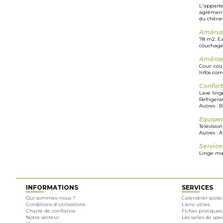
L'apparte
agrémenté
du chêne 
Aménag
78 m2. Ex
couchage(s
Aménag
Cour: cour
Infos com
Confor
Lave linge
Refrigera
Autres : 
Equipe
Télévision
Autres : 
Service
Linge mai
INFORMATIONS
SERVICES
Qui sommes-nous ?
Calendrier scolai
Conditions d'utilisations
Liens utiles
Charte de confiance
Fiches pratiques
Notre secteur
Les salles de spe