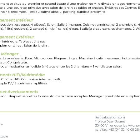
ment se situe au premier et second étage d'une maison de ville divisée en appartements. 
 d'une courette privative avec salon de jardin et tables et chaises. Théâtres des Carmes, E
noir à proximité. Il est au calme absolu, parking public à proximité.
ement Intérieur
position : est-ouest. 4 pièce(s). Salon. Salle à manger. Cuisine : américaine. 2 chambre(s). 4
). 1 lit(s) double(s). 2 canapé(s) lit(s). 1 salle(s) d'eau. 1 salle(s) d'eau dans les chambres. 2 W
ement Extérieur
 intérieure. Tables et chaises.
plémentaires : Salon de jardin .
t Ménager
. Lave vaisselle. Four. Micro ondes. Plaques : à gaz. Machine à café : nespresso. Hotte aspira
teur. Congelateur.
Bloc climatisation amovible à l'étage entre les 2 chambres + 1 ventilateur salon.
ments HiFi/Multimédia
. Chaîne HiFi. Connexion internet : wifi.
Apple TV / Enceintes amplifiées.
s et Avertissements
son : draps et serviettes fournis. Animaux : non acceptés. Ménage : possibilité en supplém
festivalocation.com
1 place Jean Jaures
re
30400 Villeneuve les Avigno
tel / fax :
+33 (0)4 32 40 09 26
ctacle