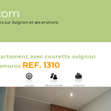
com
rs sur Avignon et ses environs
artement avec courette avignon
REF. 1310
ramuros
Localiser
Recommander
Imprimer